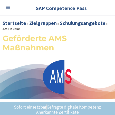
SAP Competence Pass
Startseite
Zielgruppen
Schulungsangebote
»
»
»
AMS Kurse
Geförderte AMS
Maßnahmen
Sofort einsetzbar
Gefragte digitale Kompetenz
Anerkannte Zertifikate