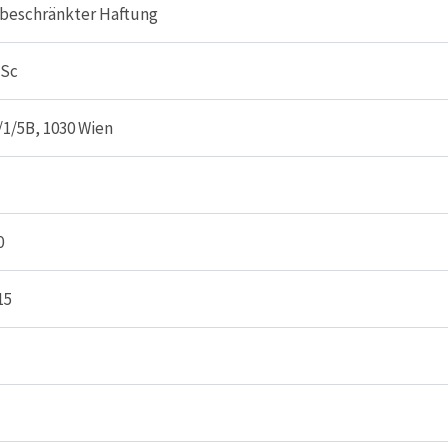
t beschränkter Haftung
MSc
/1/5B, 1030 Wien
0
15