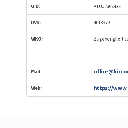
UID:
ATU57368422
DVR:
4013379
WKO:
Zugehörigkeit z
office@bizco
Mail:
https://www.
Web: